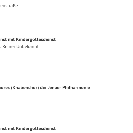
tenstraße
st mit Kindergottesdienst
el: Reiner Unbekannt
ores (Knabenchor) der Jenaer Philharmonie
st mit Kindergottesdienst