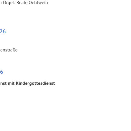
in Orgel: Beate Oehlwein
026
tenstraße
26
st mit Kindergottesdienst